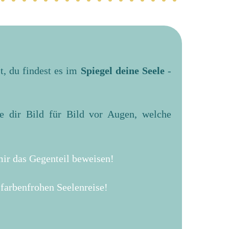
, du findest es im
Spiegel deine Seele
-
 dir Bild für Bild vor Augen, welche
mir das Gegenteil beweisen!
r farbenfrohen Seelenreise!