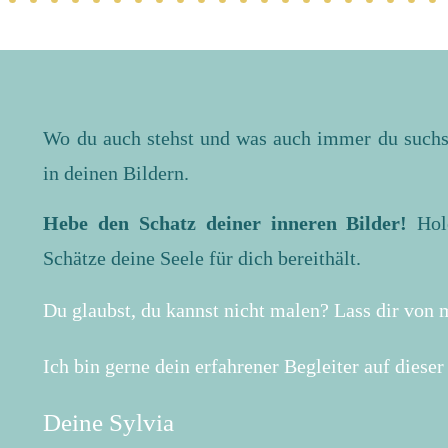
Wo du auch stehst und was auch immer du suchst
in deinen Bildern.
Hebe den Schatz deiner inneren Bilder!
Hole
Schätze deine Seele für dich bereithält.
Du glaubst, du kannst nicht malen? Lass dir von 
Ich bin gerne dein erfahrener Begleiter auf diese
Deine Sylvia