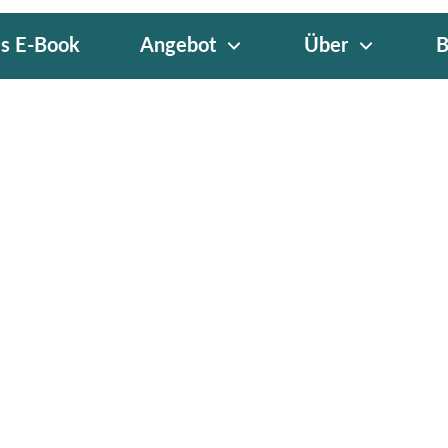
is E-Book
Angebot
Über
B