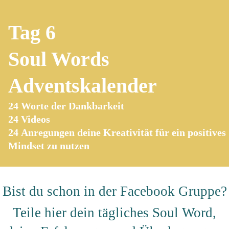
Tag 6
Soul Words
Adventskalender
24 Worte der Dankbarkeit
24 Videos
24
Anregungen deine Kreativität für ein positives
Mindset zu nutzen
Bist du schon in der
Facebook Gruppe
?
Teile hier dein tägliches Soul Word,