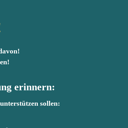
!
 davon!
gen!
ung erinnern:
unterstützen sollen: