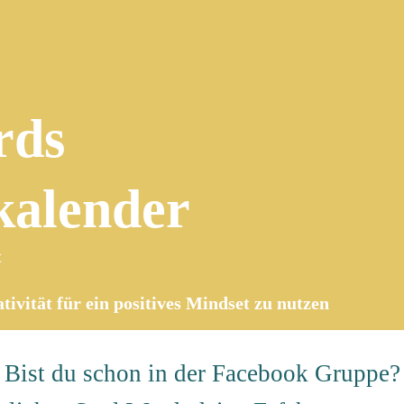
rds
kalender
t
ivität für ein positives Mindset zu nutzen
Bist du schon in der
Facebook Gruppe
?