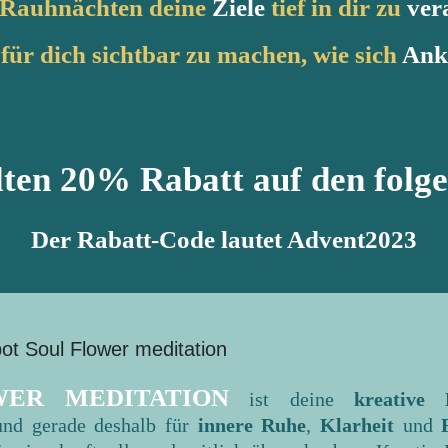
 Rauhnächten deine
Ziele
tief in dir zu
ver
für dich sichtbar zu machen, wie sich
An
lten 20% Rabatt auf den folg
Der Rabatt-Code lautet Advent2023
WER MEDITATION
ist deine
kreative 
 und gerade deshalb für
innere Ruhe
,
Klarheit
und