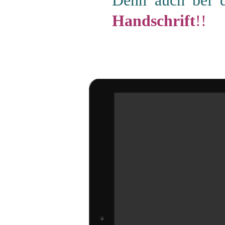
Denn auch bei d
Handschrift
!!