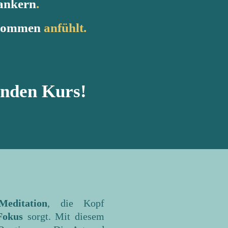
ankern
.
kommen
anfühlt.
enden Kurs!
Meditation
, die Kopf
Fokus
sorgt. Mit diesem