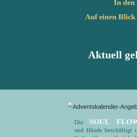
In den
Auf einen Blick 
Aktuell ge
SOUL FLO
Die
und
Hände
beschäftigt