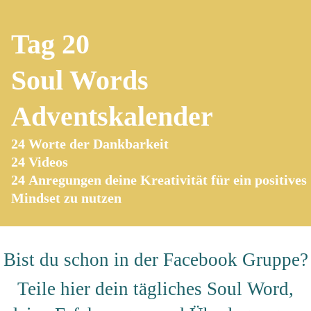
Tag 20
Soul Words
Adventskalender
24 Worte der Dankbarkeit
24 Videos
24
Anregungen deine Kreativität für ein positives
Mindset zu nutzen
Bist du schon in der
Facebook Gruppe
?
Teile hier dein tägliches Soul Word,