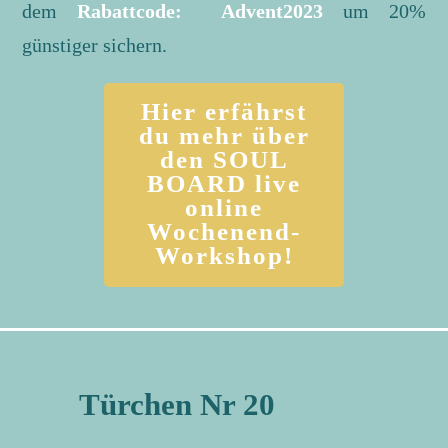
dem
Rabattcode: Advent2023
um 20%
günstiger sichern.
Hier erfährst
du mehr über
den SOUL
BOARD live
online
Wochenend-
Workshop!
Türchen Nr 20